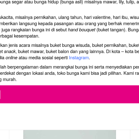
a segar atau bunga hidup (bunga asli) misalnya mawar, lily, tulip, 
ukacita, misalnya pernikahan, ulang tahun, hari valentine, hari ibu,
mberikan langsung kepada pasangan atau orang yang berhak menerima
 juga rangkaian bunga ini di sebut
hand bouquet
(buket tangan). Bunga
erbagai kesempatan.
rkan jenis acara misalnya buket bunga wisuda, buket pernikahan, buke
ket
snack
, buket mawar, buket balon dan yang lainnya.
Di kota – kota b
dia
online
atau media sosial seperti
Instagram
.
elah berpengalaman dalam merangkai bunga ini serta menyediakan pe
erdekat dengan lokasi anda, toko bunga kami bisa jadi pilihan. Kami r
g murah.